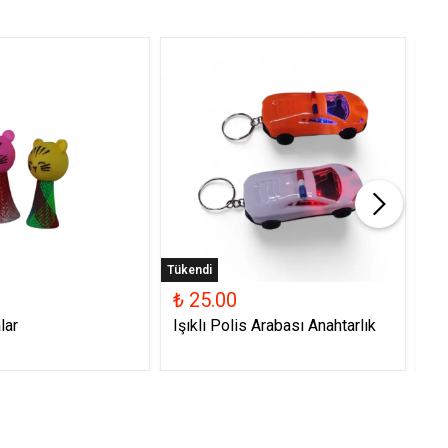
Tükendi
Tük
₺ 25.00
₺ 
lar
Işıklı Polis Arabası Anahtarlık
Ya