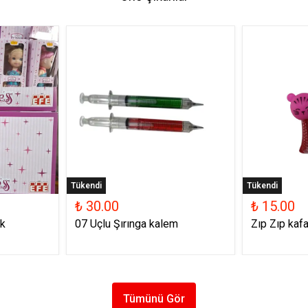
Tükendi
Tükendi
₺ 30.00
₺ 15.00
k
07 Uçlu Şırınga kalem
Zıp Zıp kafa
Tümünü Gör