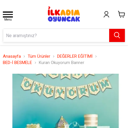
Menu
Anasayfa
Tüm Ürünler
DEĞERLER EĞİTİMİ
BED-İ BESMELE
Kuran Okuyorum Banner