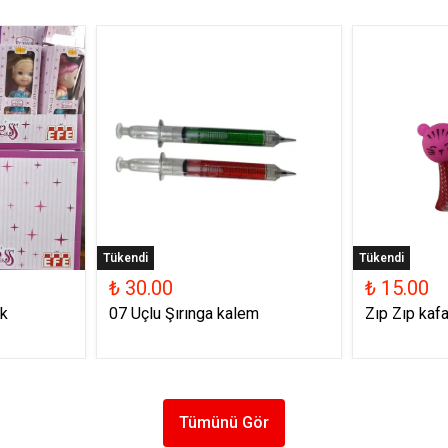
Tükendi
Tükendi
₺ 30.00
₺ 15.00
k
07 Uçlu Şırınga kalem
Zıp Zıp kafa
Tümünü Gör