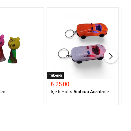
Tükendi
Tük
₺ 25.00
₺ 
lar
Işıklı Polis Arabası Anahtarlık
Ya