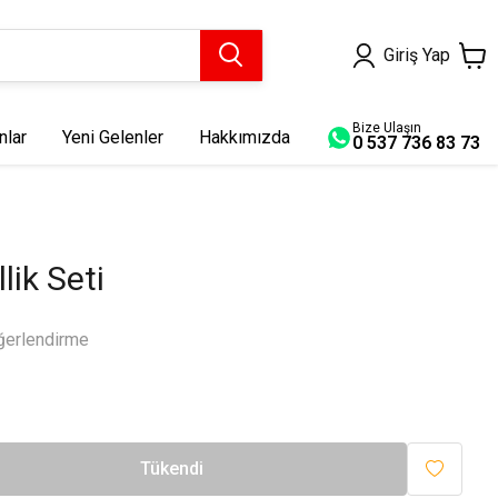
Giriş Yap
Bize Ulaşın
nlar
Yeni Gelenler
Hakkımızda
0 537 736 83 73
Seccade
Diğer Ürünler
Başörtüsü
Bahar Seccade
Ahsen Seccade
lik Seti
Derun Seccade
Seyyare Seccade
ğerlendirme
Berceste Seccade
Merakib Seccade
Erguvan Seccade
Tükendi