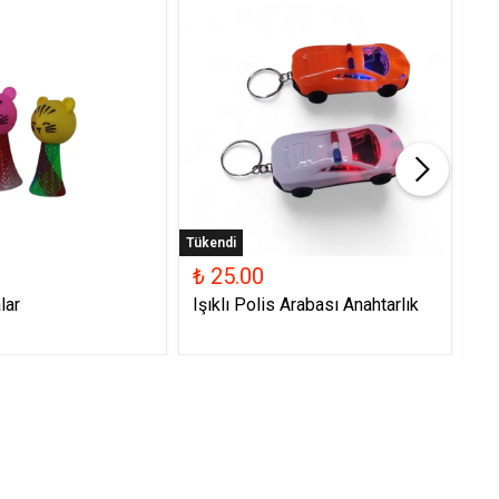
Tükendi
Tük
₺ 25.00
₺ 
lar
Işıklı Polis Arabası Anahtarlık
Ya