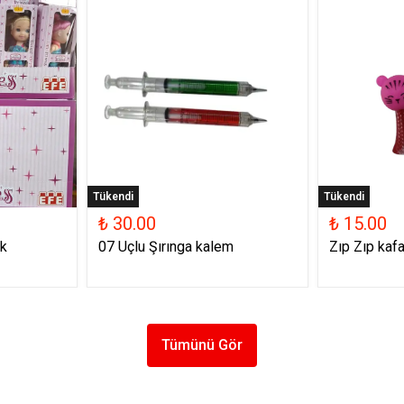
Tükendi
Tükendi
₺ 30.00
₺ 15.00
k
07 Uçlu Şırınga kalem
Zıp Zıp kafa
Tümünü Gör